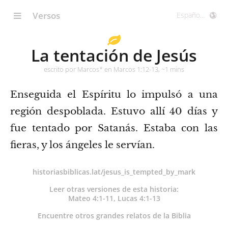
Versos
La tentación de Jesús
escrito por Marcos* en Marcos 1:12-13, ~1 mins
Enseguida el Espíritu lo impulsó a una
región despoblada.
Estuvo allí 40 días y
fue tentado por Satanás. Estaba con las
fieras, y los ángeles le servían.
historiasbiblicas.lat/jesus_is_tempted_by_mark
Leer otras versiones de esta historia:
Mateo 4:1-11
,
Lucas 4:1-13
Encuentre otros grandes relatos de la Biblia