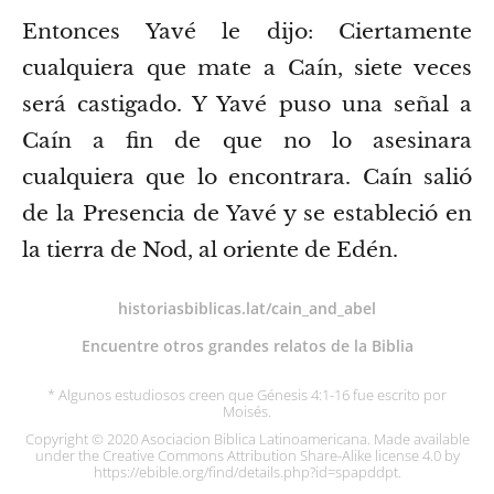
Entonces Yavé le dijo: Ciertamente
cualquiera que mate a Caín, siete veces
será castigado. Y Yavé puso una señal a
Caín a fin de que no lo asesinara
cualquiera que lo encontrara.
Caín salió
de la Presencia de Yavé y se estableció en
la tierra de Nod, al oriente de Edén.
historiasbiblicas.lat/cain_and_abel
Encuentre otros grandes relatos de la Biblia
* Algunos estudiosos creen que Génesis 4:1-16 fue escrito por
Moisés.
Copyright © 2020 Asociacion Biblica Latinoamericana. Made available
under the Creative Commons Attribution Share-Alike license 4.0 by
https://ebible.org/find/details.php?id=spapddpt.